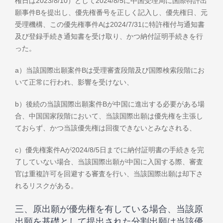
権日は2023/8/10）として2024/8/5に中国受理局に国際特許出
願事件Bを提出し、優先権番号を正しく記入し、優先権日、元
受理機構、この優先権事件Aは2024/7/31に特許権付与通知書
及び登録手続き通知書を受け取り、かつ納付証明手続きを行
った。
a）当該国際出願案件Bは受理審査段階及び国際検索段階にお
いて正常に行われ、影響を受けない、
b）後続の当該国際出願案件Bが中国に進出する必要がある場
合、中国国家段階において、当該国際出願は優先権を主張し
ておらず、かつ当該優先権は回復できないとみなされる、
c）優先権案件Aが2024/8/5日までに納付証明書の手続きを完
了していない場合、当該国際出願が中国に入国する際、審査
官は重複許可を回避する審査を行い、当該国際出願は却下さ
れるリスクがある。
三、原出願が優先権を有している場合、当該原
出願を基礎として提出された分割出願は当該優