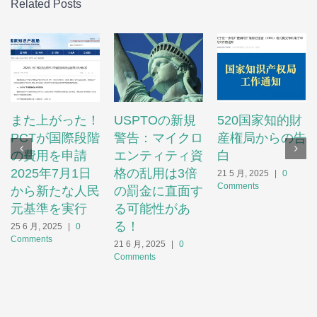
Related Posts
また上がった！
USPTOの新規
520国家知的財
PCTが国際段階
警告：マイクロ
産権局からの告
の費用を申請
エンティティ資
白
2025年7月1日
格の乱用は3倍
21 5 月, 2025
|
0
Comments
から新たな人民
の罰金に直面す
元基準を実行
る可能性があ
る！
25 6 月, 2025
|
0
Comments
21 6 月, 2025
|
0
Comments