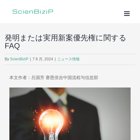
Skip
to
content
発明または実用新案優先権に関する
FAQ
By
ScienBiziP
|
7 8 月, 2024
|
ニュース情報
本文作者：吕国芳 赛恩倍吉中国流程与信息部