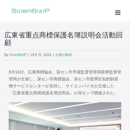
Skip
to
content
広東省重点商標保護名簿説明会活動回
顧
By
ScienBiziP
|
19 8 月, 2024
|
企業の動向
8月16日、広東商標協会、深セン市市場監督管理局龍華監督管
理局が主催し、深セン市商標協会、深セン市龍華区知的財産
権サービスセンターが支持し、サイエンバイギが主催した
「広東省重点商標保護名簿説明会」が深センで開催された。