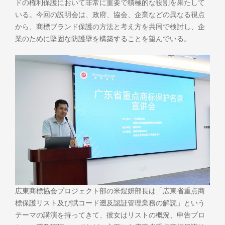
ドの権利保護において非常に重要で積極的な役割を果たして
いる。今回の説明会は、政府、協会、企業などの異なる視点
から、商標ブランド保護の方法と考え方を共同で検討し、企
業のために堅固な防護壁を構築することを望んでいる。
広東商標協会プロジェクト部の米煜妍部長は「広東省重点商
標保護リスト及び賦コード遡及認証管理業務の解読」という
テーマの講演を持ってきて、彼女はリストの概況、申告プロ