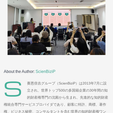
About the Author:
ScienBiziP
賽恩倍吉グループ（ScienBiziP）は2013年7月に設
立され、世界トップ500の多国籍企業の30年間の知
的財産権専門の沈殿から生まれ、先進的な知的財産
権統合専門サービスプロバイダであり、顧客に特許、商標、著作
権、ビジネス秘密、コンサルタントを含む世界の知的財産権ワン