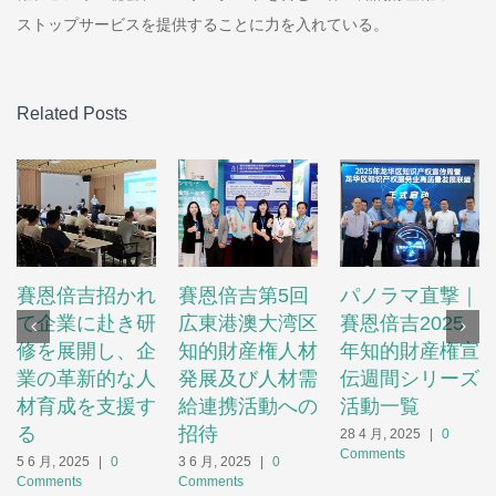
ストップサービスを提供することに力を入れている。
Related Posts
賽恩倍吉招かれ
賽恩倍吉第5回
パノラマ直撃｜
て企業に赴き研
広東港澳大湾区
賽恩倍吉2025
修を展開し、企
知的財産権人材
年知的財産権宣
業の革新的な人
発展及び人材需
伝週間シリーズ
材育成を支援す
給連携活動への
活動一覧
る
招待
28 4 月, 2025
|
0
Comments
5 6 月, 2025
|
0
3 6 月, 2025
|
0
Comments
Comments