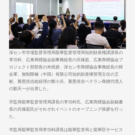
深セン市市場監督管理局龍華監督管理局知的財産権課課長の
李功科、広東商標協会副事務総長の呉臻茹、広東商標協会プ
ロジェクト部部長の米煜妍、深セン市商標協会事務総長の韓
会軍、無制限極（中国）有限公司知的財産権管理主任の王
彬、賽恩倍吉総経理の鄭小兵、賽恩倍吉ベテラン商標代理人
の劉天一が出席した。
市監局龍華監督管理局課長の李功科氏、広東商標協会副秘書
長の呉臻茹氏がそれぞれイベントのオープニング挨拶を行っ
た。
市監局龍華監管局李功科課長は龍華監管局と龍華区サービス