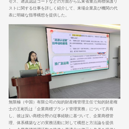
セス、遡及認証コードなどの方面から広東省重点商標保護リ
ストに関する仕事を詳しく紹介して、来場企業及び機関の代
表に明確な指導構想を提供した。
無限極（中国）有限公司の知的財産権管理主任で知的財産権
士の王彬氏は「企業商標ブランド管理実務」について共有
し、彼は深い商標分野の従事経験に基づいて、企業商標管
理、体系構築などの実務活動に対して構想と方法論を提供