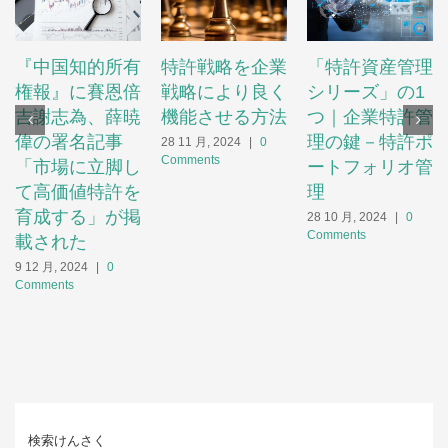
『中国知的所有
特許戦略を企業
「特許資産管理
権報』に賽恩倍
戦略により良く
シリーズ」の1
吉謝志為、薛暁
機能させる方法
つ｜企業特許管
偉の署名記事
理の鍵－特許ポ
28 11 月, 2024
|
0
Comments
「市場に立脚し
ートフォリオ管
て高価値特許を
理
育成する」が掲
28 10 月, 2024
|
0
Comments
載された
9 12 月, 2024
|
0
Comments
検索けんさく