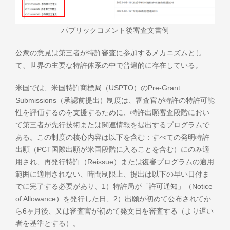
パブリックコメント後審査文書例
公衆の意見は第三者が特許審査に参加するメカニズムとし
て、世界の主要な特許体系の中で普遍的に存在している。
米国では、米国特許商標局（USPTO）のPre-Grant
Submissions（承認前提出）制度は、審査官が特許の特許可能
性を評価するのを支援するために、特許出願審査段階におい
て第三者が先行技術または関連情報を提出するプログラムで
ある。この制度の核心内容は以下を含む：すべての発明特許
出願（PCT国際出願が米国段階に入ることを含む）にのみ適
用され、再発行特許（Reissue）または復審プログラムの適用
範囲に適用されない、時間制限上、提出は以下の早い日付ま
でに完了する必要があり、1）特許局が「許可通知」（Notice
of Allowance）を発行した日、2）出願が初めて公布されてか
ら6ヶ月後、又は審査官が初めて発文日を審査する（より遅い
者を基準とする）。