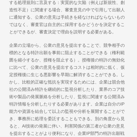
する処理規則に言及する：実質的な欠陥（例えば新規性、創
造性不足）に関連する場合、審査意見の中で引用して出願人
に通知する、公衆の意見は手続きを経なければならないもの
ではなく、審査官は自主的に採用するかどうかを決定するこ
とができるが、審査決定で理由を説明する必要がある。
企業の立場から、公衆の意見を提出することで、競争相手の
標的となる特許出願を事前に阻止することができる（権利範
囲を縮小するか、授権を阻止する）。授権後の特許の無効化
に比べて、公衆の意見を提出するコストは相対的に低く、仮
定授権後に生じる悪影響を早期に解消することができる。し
かし、比較的正確な抵抗を実現するためには、企業は競合他
社の公開済み特許を継続的に監視分析したり、業界のコア技
術や製品の発展脈絡を分析したり、監視に関連する公開済み
特許情報を分析したりする必要があります。企業は自分のIP
能力や資源を結合して以上の監視や分析を展開することがで
き、事務所に処理を委託することもできる。別の角度から見
ると、AI技術の発展に伴い、利害関係の第三者が公衆の意見
を提出することがより便利になり、企業IP部門の特許出願戦