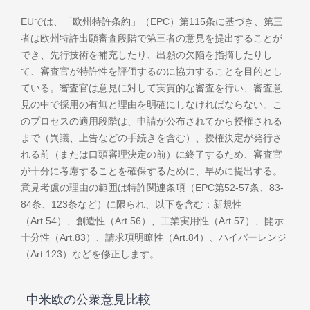
EUでは、「欧州特許条約」（EPC）第115条に基づき、第三
者は欧州特許出願審査段階で第三者の意見を提出することが
でき、先行技術を補充したり、出願の欠陥を指摘したりし
て、審査官が特許性を評価するのに協力することを目的とし
ている。審査官は意見に対して実質的な審査を行い、審査意
見の中で採用の有無と理由を明確にしなければならない。こ
のプロセスの適用段階は、申請が公布されてから授権される
まで（異議、上告などの手続きを含む）、授権決定が発行さ
れる前（または口頭審理決定の前）に終了するため、審査官
が十分に考慮することを確保するために、早めに提出する。
意見考慮の理由の範囲は特許関連条項（EPC第52-57条、83-
84条、123条など）に限られ、以下を含む：新規性
（Art.54）、創造性（Art.56）、工業実用性（Art.57）、開示
十分性（Art.83）、請求項明瞭性（Art.84）、ハイパーレンジ
（Art.123）などを修正します。
中米欧の公衆意見比較