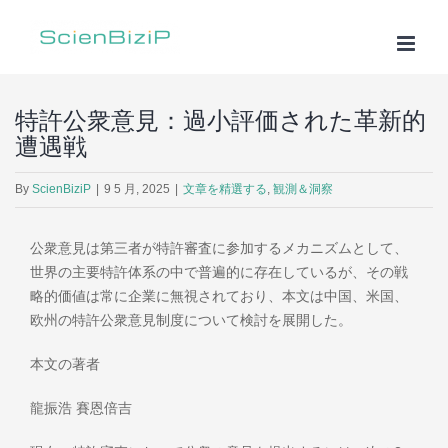
Skip
to
content
特許公衆意見：過小評価された革新的
遭遇戦
By
ScienBiziP
|
9 5 月, 2025
|
文章を精選する
,
観測＆洞察
公衆意見は第三者が特許審査に参加するメカニズムとして、
世界の主要特許体系の中で普遍的に存在しているが、その戦
略的価値は常に企業に無視されており、本文は中国、米国、
欧州の特許公衆意見制度について検討を展開した。
本文の著者
龍振浩 賽恩倍吉