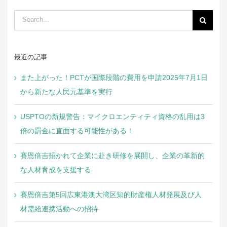
Search
for:
最近の記事
また上がった！PCTが国際段階の費用を申請2025年7月1日
から新たな人民元基準を実行
USPTOの新規警告：マイクロエンティティ資格の乱用は3
倍の罰金に直面する可能性がある！
賽恩倍吉招かれて企業に赴き研修を展開し、企業の革新的
な人材育成を支援する
賽恩倍吉第5回広東港澳大湾区知的財産権人材発展及び人
材需給連携活動への招待