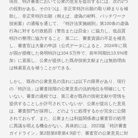
現在、特許審査において公衆の意見を提出するには、次の2つ
の役割がある。その1つは、非正常特許出願の取り締まりを補
助し、非正常特許出願（例えば、虚偽の材料、パッチワーク
技術案）の通報を通じて、『特許法実施細則』第100条の虚偽
行為に対する行政処罰（警告または罰金）に協力し、低品質
特許の整理に協力すること、第二に、審査資源の不足を補充
し、審査官は大量の申請（公式データによると、2024年に我
が国が授権した発明特許は104.5万件で、前年同期比13.5%増
加）に直面し、公衆が提供した既存技術文献または無効理由
は検索盲点を補うことができる。
しかし、既存の公衆意見の流れには以下の限界があり、現行
の「特許法」は審査段階の公衆意見の法的地位を明確にして
いない。審査の過程では、第三者が既存の技術文献や苦情を
提供することしか許可されていないが、公衆が提出した意見
は、審査部門が採用し、どのように処理するかが完全に公開
されておらず、また、公衆または利益関係者は審査官の処理
に異議を唱える機会がない。具体的には、2023版「特許審査
ガイドライン」第2部第8章第4.9節で、審査官の公衆意見に対