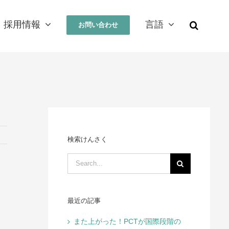
採用情報
言語
お問い合わせ
検索けんさく
Search
for:
最近の記事
また上がった！PCTが国際段階の