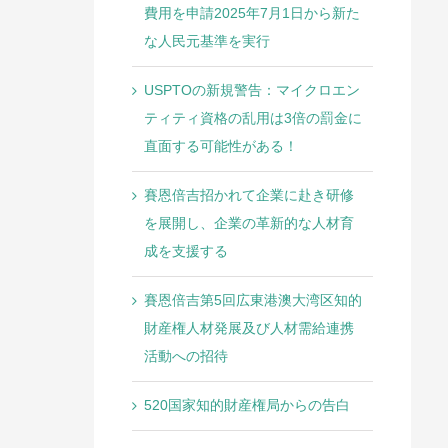
費用を申請2025年7月1日から新た
な人民元基準を実行
USPTOの新規警告：マイクロエン
ティティ資格の乱用は3倍の罰金に
直面する可能性がある！
賽恩倍吉招かれて企業に赴き研修
を展開し、企業の革新的な人材育
成を支援する
賽恩倍吉第5回広東港澳大湾区知的
財産権人材発展及び人材需給連携
活動への招待
520国家知的財産権局からの告白