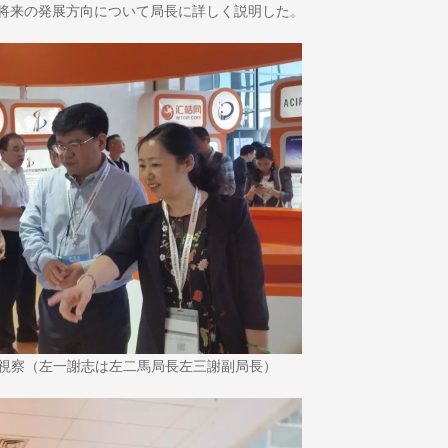
将来の発展方向について局長に詳しく説明した。
視察（左一謝志は左二馬局長左三謝副局長）