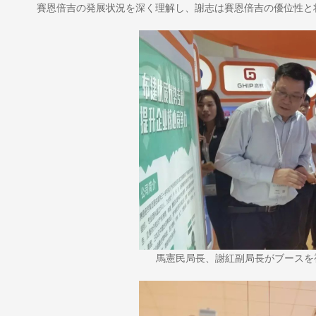
賽恩倍吉の発展状況を深く理解し、謝志は賽恩倍吉の優位性と
馬憲民局長、謝紅副局長がブースを