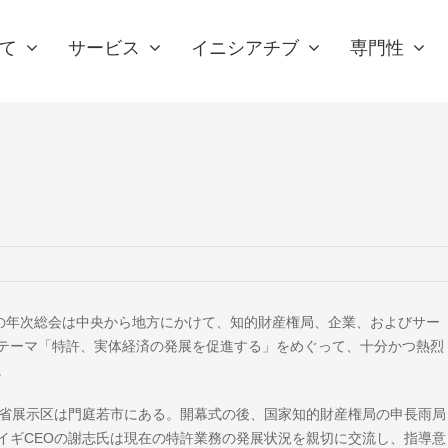
て
サービス
イニシアチブ
専門性
回の年次総会は中央から地方にかけて、知的財産権局、企業、およびサー
テーマ「特許、実体経済の発展を促進する」をめぐって、十分かつ熱烈
。
東省展示区は門庭若市にある。開幕式の後、国家知的財産権局の申長雨局
イギCEOの謝志氏は現在の特許業務の発展状況を親切に交流し、指導意