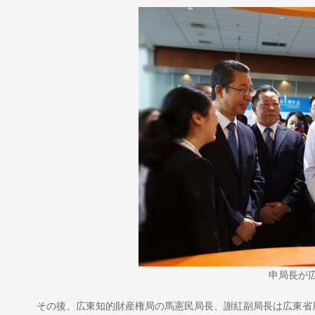
申局長が
その後、広東知的財産権局の馬憲民局長、謝紅副局長は広東省