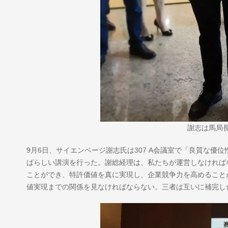
謝志は馬局
9月6日、サイエンベージ謝志氏は307 A会議室で「良質な
ばらしい講演を行った。謝総経理は、私たちが運営しなければ
ことができ、特許価値を真に実現し、企業競争力を高めること
値実現までの関係を見なければならない。三者は互いに補完し