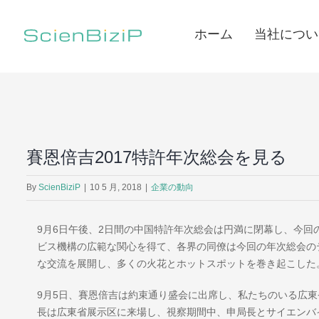
Skip
to
ホーム
当社につい
content
賽恩倍吉2017特許年次総会を見る
By
ScienBiziP
|
10 5 月, 2018
|
企業の動向
9月6日午後、2日間の中国特許年次総会は円満に閉幕し、今
ビス機構の広範な関心を得て、各界の同僚は今回の年次総会の
な交流を展開し、多くの火花とホットスポットを巻き起こした
9月5日、賽恩倍吉は約束通り盛会に出席し、私たちのいる広
長は広東省展示区に来場し、視察期間中、申局長とサイエンバ