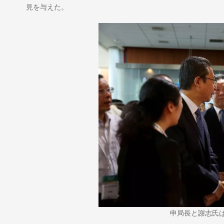
見を与えた。
申局長と謝志氏