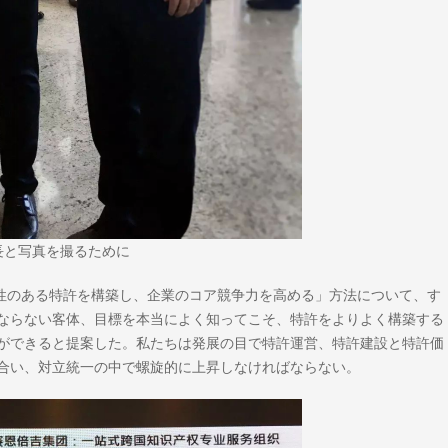
長と写真を撮るために
優位性のある特許を構築し、企業のコア競争力を高める」方法について、す
ならない客体、目標を本当によく知ってこそ、特許をよりよく構築する
ができると提案した。私たちは発展の目で特許運営、特許建設と特許価
合い、対立統一の中で螺旋的に上昇しなければならない。