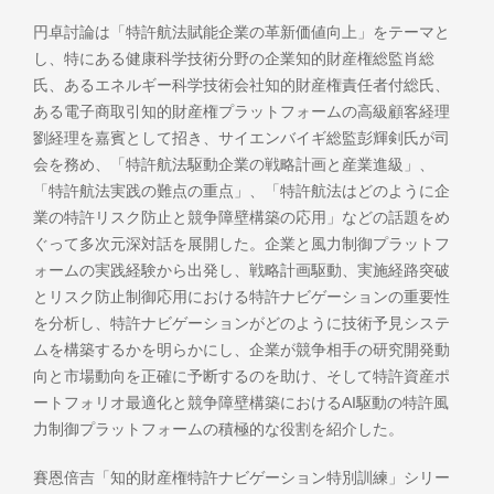
円卓討論は「特許航法賦能企業の革新価値向上」をテーマと
し、特にある健康科学技術分野の企業知的財産権総監肖総
氏、あるエネルギー科学技術会社知的財産権責任者付総氏、
ある電子商取引知的財産権プラットフォームの高級顧客経理
劉経理を嘉賓として招き、サイエンバイギ総監彭輝剣氏が司
会を務め、「特許航法駆動企業の戦略計画と産業進級」、
「特許航法実践の難点の重点」、「特許航法はどのように企
業の特許リスク防止と競争障壁構築の応用」などの話題をめ
ぐって多次元深対話を展開した。企業と風力制御プラットフ
ォームの実践経験から出発し、戦略計画駆動、実施経路突破
とリスク防止制御応用における特許ナビゲーションの重要性
を分析し、特許ナビゲーションがどのように技術予見システ
ムを構築するかを明らかにし、企業が競争相手の研究開発動
向と市場動向を正確に予断するのを助け、そして特許資産ポ
ートフォリオ最適化と競争障壁構築におけるAI駆動の特許風
力制御プラットフォームの積極的な役割を紹介した。
賽恩倍吉「知的財産権特許ナビゲーション特別訓練」シリー