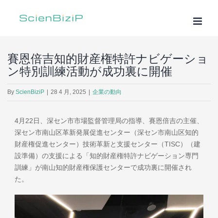
Skip
to
content
賽恩倍吉知的財産権特許ナビゲーショ
ン特別訓練活動が成功裏に開催
By
ScienBiziP
|
28 4 月, 2025
|
企業の動向
4月22日、深セン市市場監督管理局の指導、賽恩倍吉の主催、
深セン市南山区革新発展促進センター（深セン市南山区知的
財産権促進センター）技術革新と支援センター（TISC）（建
設準備）の支援による「知的財産権特許ナビゲーション専門
訓練」が南山知的財産権保護センターで成功裏に開催され
た。