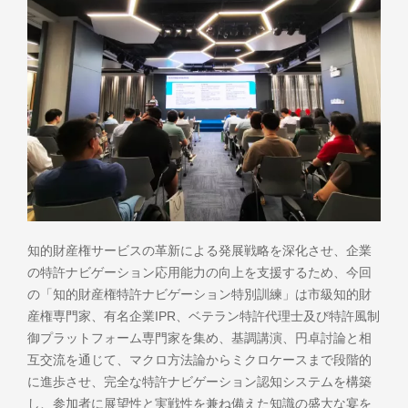
知的財産権サービスの革新による発展戦略を深化させ、企業
の特許ナビゲーション応用能力の向上を支援するため、今回
の「知的財産権特許ナビゲーション特別訓練」は市級知的財
産権専門家、有名企業IPR、ベテラン特許代理士及び特許風制
御プラットフォーム専門家を集め、基調講演、円卓討論と相
互交流を通じて、マクロ方法論からミクロケースまで段階的
に進歩させ、完全な特許ナビゲーション認知システムを構築
し、参加者に展望性と実戦性を兼ね備えた知識の盛大な宴を