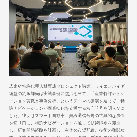
広東省特許代理人材育成プロジェクト講師、サイエンバイギ
総監の劉永輝氏は実戦事例に焦点を当て、「産業特許ナビゲ
ーション実戦と事例分析」というテーマの講演を通じて、特
許ナビゲーションが商業転化を支援する核心暗号を明らかに
した。彼女はスマート自動車、無線通信分野の古典的な事例
を切り口に、特許ナビゲーションを通じて技術障壁を識別
し、研究開発経路を計画し、主体の市場配置、技術の難関攻