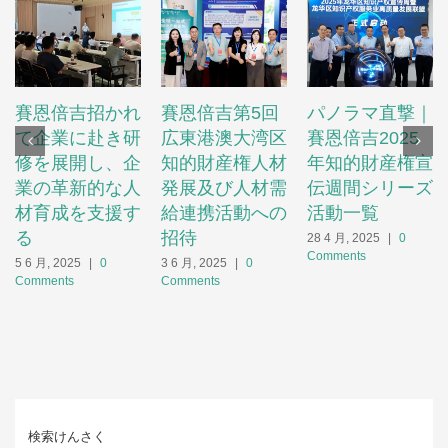
賽恩倍吉招かれ
賽恩倍吉第5回
パノラマ直撃｜
て企業に赴き研
広東港澳大湾区
賽恩倍吉2025
修を展開し、企
知的財産権人材
年知的財産権宣
業の革新的な人
発展及び人材需
伝週間シリーズ
材育成を支援す
給連携活動への
活動一覧
る
招待
28 4 月, 2025
|
0
Comments
5 6 月, 2025
|
0
3 6 月, 2025
|
0
Comments
Comments
検索けんさく