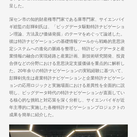
呈した。
深セン市の知的財産権専門家である庫専門家、サイエンバイ
ギ総監の彭輝剣氏は、「ビッグデータ駆動特許ナビゲーショ
ン理論、方法及び価値発掘」のテーマをめぐって論述した。
彼は特許ナビゲーションの基礎情報ツールから戦略的意思決
定システムへの進化の脈絡を整理し、特許ビッグデータと産
業情報の融合の実現経路と産業計画、新技術研究開発、投資
合併などの分野における意思決定支援価値を重点的に解析し
た。20年余りの特許ナビゲーションの実戦経験に基づいて、
彭輝剣先生は産業特許ナビゲーションと企業特許ナビゲーシ
ョンの応用ロジックと実施場面における差異性を全面的に説
明し、ビッグデータ時代の特許ナビゲーションが直面してい
る核心的な挑戦と対応策を深く分析し、サイエンバイギが近
年主導的に実施した各種特許ナビゲーションプロジェクトの
成果を簡単に紹介した。