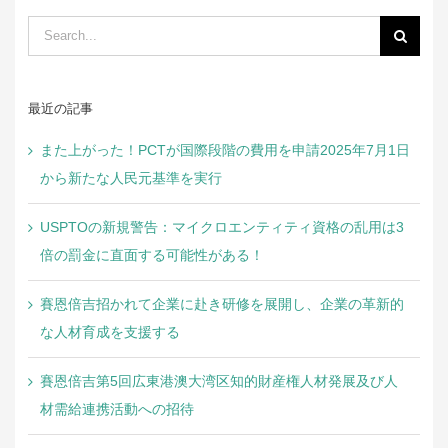
Search
for:
最近の記事
また上がった！PCTが国際段階の費用を申請2025年7月1日
から新たな人民元基準を実行
USPTOの新規警告：マイクロエンティティ資格の乱用は3
倍の罰金に直面する可能性がある！
賽恩倍吉招かれて企業に赴き研修を展開し、企業の革新的
な人材育成を支援する
賽恩倍吉第5回広東港澳大湾区知的財産権人材発展及び人
材需給連携活動への招待