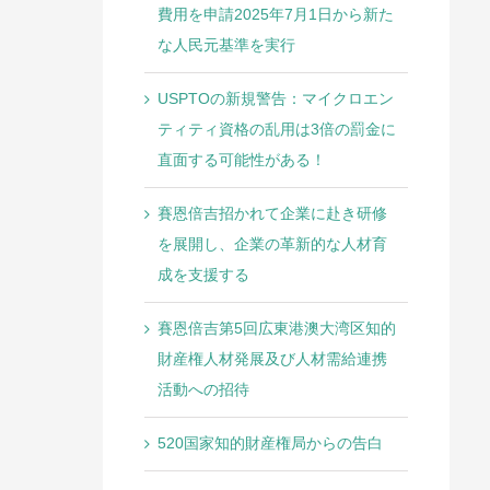
費用を申請2025年7月1日から新た
な人民元基準を実行
USPTOの新規警告：マイクロエン
ティティ資格の乱用は3倍の罰金に
直面する可能性がある！
賽恩倍吉招かれて企業に赴き研修
を展開し、企業の革新的な人材育
成を支援する
賽恩倍吉第5回広東港澳大湾区知的
財産権人材発展及び人材需給連携
活動への招待
520国家知的財産権局からの告白