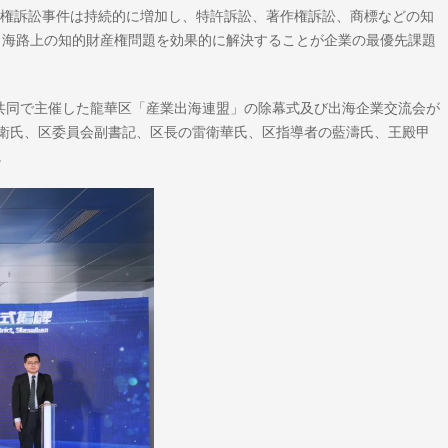
産権訴訟事件は持続的に増加し、特許訴訟、著作権訴訟、商標などの知
め、海路上の知的財産権問題を効果的に解決することが企業の最優先課題
が共同で主催した龍華区「産業出海連盟」の除幕式及び出海企業交流会が
衛氏、区委員会副書記、区長の雷衛華氏、区指導者の藍濤氏、王殿甲
。