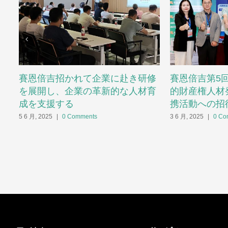
賽恩倍吉招かれて企業に赴き研修
賽恩倍吉第5
を展開し、企業の革新的な人材育
的財産権人材
成を支援する
携活動への招
5 6 月, 2025
|
0 Comments
3 6 月, 2025
|
0 Co