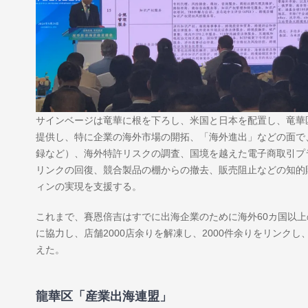
サインベージは竜華に根を下ろし、米国と日本を配置し、竜華
提供し、特に企業の海外市場の開拓、「海外進出」などの面で
録など）、海外特許リスクの調査、国境を越えた電子商取引プラ
リンクの回復、競合製品の棚からの撤去、販売阻止などの知的
ィンの実現を支援する。
これまで、賽恩倍吉はすでに出海企業のために海外60カ国以上
に協力し、店舗2000店余りを解凍し、2000件余りをリンク
えた。
龍華区「産業出海連盟」