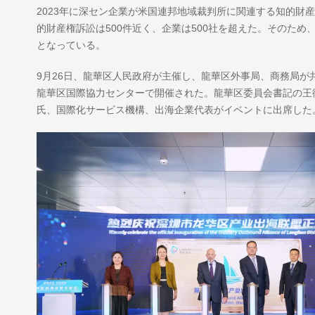
2023年に深セン企業が米国連邦地域裁判所に関連する知的財
的財産権訴訟は500件近く、企業は500社を超えた。そのた
となっている。
9月26日、龍華区人民政府が主催し、龍華区外事局、商務局
龍華区国際協力センターで開催された。龍華区委員会書記の王
氏、国際化サービス機構、出海企業代表がイベントに出席した