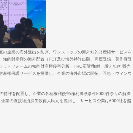
区の企業の海外進出を防ぎ、ワンストップの海外知的財産権サービスを
、知的財産権の海外配置（PCT及び海外特許出願、商標登録、著作権登
ットフォームの知的財産権侵害分析、TRO応訴/和解、訴え/自社販売
財産権保護サービスを提供し、企業の海外市場の開拓、互恵・ウィンウ
の特許を配置し、企業の各種権利侵害/権利擁護事件8000件余りの解決
し、企業の直接経済損失数億人民元を挽回し、サービス企業は6000社を超