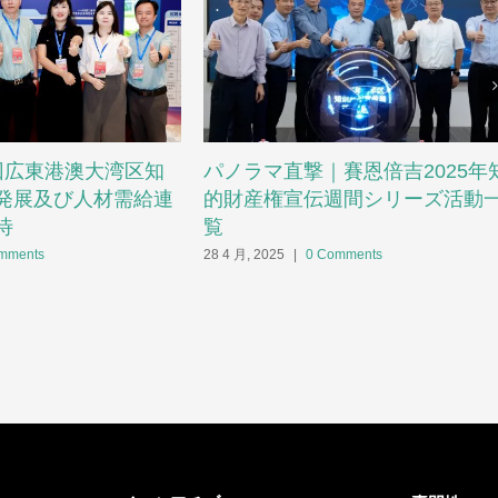
回広東港澳大湾区知
パノラマ直撃｜賽恩倍吉2025年
発展及び人材需給連
的財産権宣伝週間シリーズ活動
待
覧
mments
28 4 月, 2025
|
0 Comments