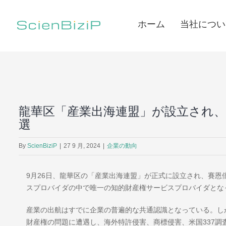
Skip
to
ホーム
当社につい
content
龍華区「産業出海連盟」が設立され
選
By
ScienBiziP
|
27 9 月, 2024
|
企業の動向
9月26日、龍華区の「産業出海連盟」が正式に設立され、賽
スプロバイダの中で唯一の知的財産権サービスプロバイダとな
産業の出航はすでに企業の普遍的な共通認識となっている。し
財産権の問題に遭遇し、海外特許侵害、商標侵害、米国337調