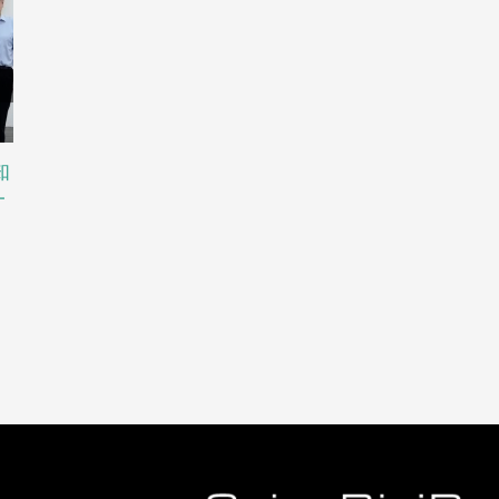
知
賽恩倍吉創業者兼CEO謝志氏は、
賽恩倍吉知的
一
2025年龍華区知的財産権宣伝ウィ
ション特別訓
ークのテーマイベントに招待され
催
た
28 4 月, 2025
|
0 C
28 4 月, 2025
|
0 Comments