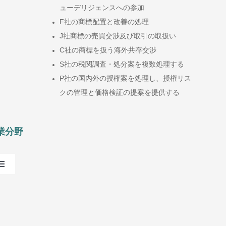
ューデリジェンスへの参加
F社の商標配置と改善の処理
J社商標の売買交渉及び取引の取扱い
C社の商標を扱う海外共存交渉
S社の税関調査・処分案を複数処理する
P社の国内外の授権案を処理し、授権リス
クの管理と価格検証の提案を提供する
業分野
Toggle
Navigation
AIOT
輸送