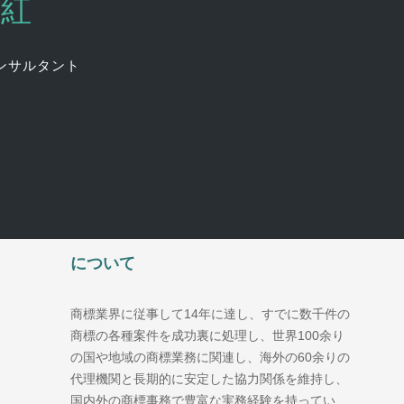
麗紅
ンサルタント
について
商標業界に従事して14年に達し、すでに数千件の
商標の各種案件を成功裏に処理し、世界100余り
の国や地域の商標業務に関連し、海外の60余りの
代理機関と長期的に安定した協力関係を維持し、
国内外の商標事務で豊富な実務経験を持ってい