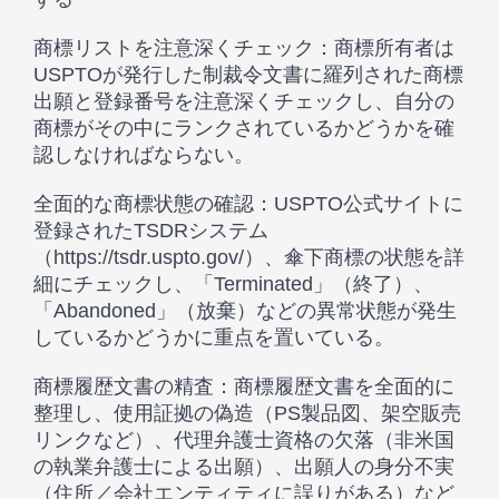
商標リストを注意深くチェック：商標所有者は
USPTOが発行した制裁令文書に羅列された商標
出願と登録番号を注意深くチェックし、自分の
商標がその中にランクされているかどうかを確
認しなければならない。
全面的な商標状態の確認：USPTO公式サイトに
登録されたTSDRシステム
（https://tsdr.uspto.gov/）、傘下商標の状態を詳
細にチェックし、「Terminated」（終了）、
「Abandoned」（放棄）などの異常状態が発生
しているかどうかに重点を置いている。
商標履歴文書の精査：商標履歴文書を全面的に
整理し、使用証拠の偽造（PS製品図、架空販売
リンクなど）、代理弁護士資格の欠落（非米国
の執業弁護士による出願）、出願人の身分不実
（住所／会社エンティティに誤りがある）など