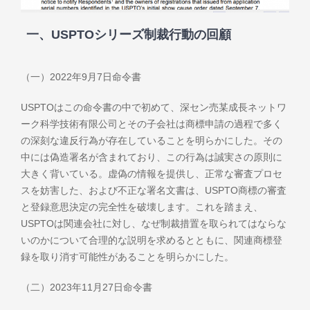
一、USPTOシリーズ制裁行動の回顧
（一）2022年9月7日命令書
USPTOはこの命令書の中で初めて、深セン売某成長ネットワ
ーク科学技術有限公司とその子会社は商標申請の過程で多く
の深刻な違反行為が存在していることを明らかにした。その
中には偽造署名が含まれており、この行為は誠実さの原則に
大きく背いている。虚偽の情報を提供し、正常な審査プロセ
スを妨害した、および不正な署名文書は、USPTO商標の審査
と登録意思決定の完全性を破壊します。これを踏まえ、
USPTOは関連会社に対し、なぜ制裁措置を取られてはならな
いのかについて合理的な説明を求めるとともに、関連商標登
録を取り消す可能性があることを明らかにした。
（二）2023年11月27日命令書