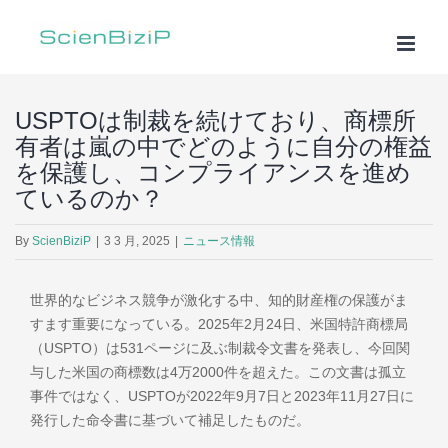
Skip
to
content
USPTOは制裁を続けており、商標所
有者は嵐の中でどのように自分の権益
を保護し、コンプライアンスを進め
ているのか？
By
ScienBiziP
|
3 3 月, 2025
|
ニュース情報
世界的なビジネス競争が激化する中、知的財産権の保護がま
すます重要になっている。2025年2月24日、米国特許商標局
（USPTO）は531ページに及ぶ制裁令文書を発表し、今回関
与した米国の商標数は4万2000件を超えた。この文書は孤立
事件ではなく、USPTOが2022年9月7日と2023年11月27日に
発行した命令書に基づいて補足したものだ。