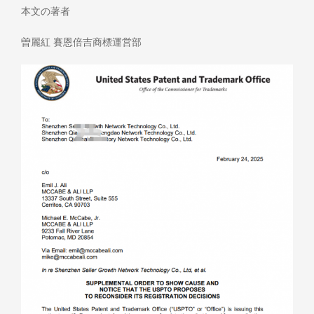
本文の著者
曽麗紅 賽恩倍吉商標運営部