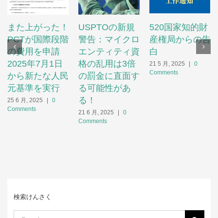
また上がった！
USPTOの新規
520国家知的財
PCTが国際段階
警告：マイクロ
産権局からの告
の費用を申請
エンティティ資
白
2025年7月1日
格の乱用は3倍
21 5 月, 2025
|
0
Comments
から新たな人民
の罰金に直面す
元基準を実行
る可能性があ
る！
25 6 月, 2025
|
0
Comments
21 6 月, 2025
|
0
Comments
検索けんさく
Search