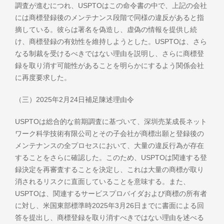
調査が進むにつれ、USPTOはこの命令書の中で、上記の会社
には商標登録後のメンテナンス段階で同様の違反があると指
摘している。彼らは署名を偽造し、虚偽の情報を提供し続
け、商標登録の有効性を維持しようとした。USPTOは、さら
なる制裁を受けるべきではない理由を説明し、さらに商標登
録を取り消す可能性があることを明らかにするよう関係会社
に再度要求した。
（三）2025年2月24日補足陳述理由令
USPTOは総合的な前期調査に基づいて、深圳売某成長ネット
ワーク科学技術有限公司とその子会社が商標出願と登録後の
メンテナンスの全プロセスにおいて、大量の違反行為が存在
することをさらに確認した。このため、USPTOは関連する登
録決定を再審査することを決定し、これは大量の商標が取り
消されるリスクに直面していることを意味する。また、
USPTOは、関連するサービスプロバイダおよび商標の所有者
に対し、米国東部標準時2025年3月26日までに書面による回
答を提出し、商標登録を取り消すべきではない理由を述べる