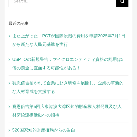
for:
最近の記事
また上がった！PCTが国際段階の費用を申請2025年7月1日
から新たな人民元基準を実行
USPTOの新規警告：マイクロエンティティ資格の乱用は3
倍の罰金に直面する可能性がある！
賽恩倍吉招かれて企業に赴き研修を展開し、企業の革新的
な人材育成を支援する
賽恩倍吉第5回広東港澳大湾区知的財産権人材発展及び人
材需給連携活動への招待
520国家知的財産権局からの告白