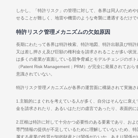
しかし、「特許リスク」の管理に対して、各界は同人のためや
せることが難しく、地雷や機雷のような奇襲に遭遇するだけで
特許リスク管理メカニズムの欠如原因
長期にわたって各界は特許検索、特許地図、特許出願及び特許
又は差し押さえ及び巨額の権利金を請求されることが多い状況
は多くの産業が直面している競争脅威とモデルチェンジのボト
（Patent Risk Management；PRM）が完全に発
意識されていない。
特許リスク管理メカニズムが各界の運営面に構築されて実施さ
1.主観的にまぐれを考えている人が多く、自分はそんなに衰
金を請求されたり、あるいはただの虚言であったり、表面的に
2.圧根は特許に対して十分かつ必要性のある要素であり、お
専門情報の提供が不足しているために理解していないため、特
属する産業の性質が知的財産とは関係がないか、あまり関係が