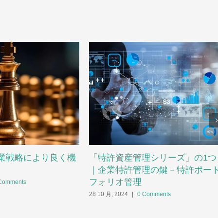
業戦略により良く機
「特許資産管理シリーズ」の1つ
｜企業特許管理の鍵－特許ポー
フォリオ管理
Comments
28 10 月, 2024
|
0 Comments