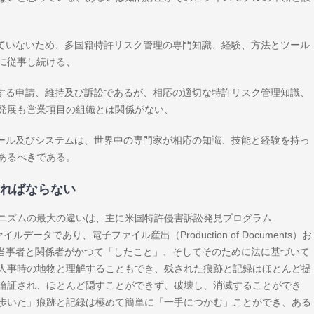
っていないため、多国籍特許リスク管理の専門知識、経験、方法とツール
に従事し続ける、
関する申請、維持及び訴訟であるが、相応の適切な特許リスク管理知識、
発展も営業項目の組織とは関係がない、
ツール及びシステムは、世界中の専門家が相応の知識、技能と経験を持っ
あるべきである。
ればならない
ニズムの最大の違いは、主に米国特許侵害訴訟発見プログラム
ァイルデータであり、電子ファイル産出（Production of Documents）お
は訴訟の当事者と関係者がかつて「したこと」、そしてそのために法に基づいて
人事時の地物と理解することもでき、残された痕跡と記録はほとんど提
論証され、ほとんど隠すことができず、破壊し、消滅することができ
歩いた」痕跡と記録は極めて簡単に「一手につかむ」ことができ、ある