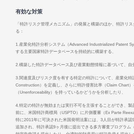
有効な対策
「特許リスク管理メカニズム」の発展と構築のほか、特許リス
る：
1.産業化特許分析システム（Advanced Industrialized 
する主要国家特許データベースを持続的に構築する、
2.構築した特許データベース及び産業動態情報に基づいて、
3.関連度及びリスク度を有する特定の特許について、産業化特許
Construction）を定義し、さらに特許侵害比率（Claim Char
（Unenforceability）を持っているかどうかを分析したり、
4.特定の特許が無効または実行不可を主張することができ、
前に、米国特許商標局（USPTO）に片側覆審（Ex Parte Reexamina
特に2011年に可決された米国発明法案には、3人目が特許承認9ヶ月
追加され、特許承認9ヶ月後に提出できる多方審査プログラム（Inte
効宣告申請を提出したり、台湾知的財産局に特許告発を提出し