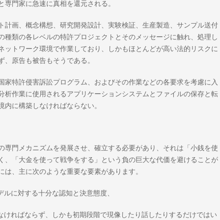
と専門家に急速に真相を還元される。
ト計画、概念構想、研究開発設計、実験検証、生産製造、サンプル送付
の種類の各レベルの特許プロジェクトとそのメッセージに触れ、処理し
ネットワーク環境で作業しており、しかもほとんどが高い法的リスクに
ず、原告も被告もそうである。
国家特許侵害訴訟プログラム、およびその作業などの各要求を考慮に入
分析作業に使用されるアプリケーションシステムとファイルの保存と転
境内に構築しなければならない。
の専門メカニズムを発展させ、確立する必要があり、それは「小銭を使
く、「大金を使って戦争をする」という負の巨大な代価を避けることが
には、主に次のような重要な要素があります。
デルに対する十分な認知と決意態度、
になければならず、しかも初期段階で現像したり話したりするだけではい