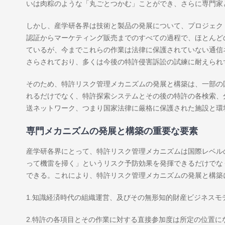
いは肉粽のような「丸ごとつかむ」ことができ、さらに専門家
しかし、産学研各界は技術と製品の発展について、プロジェク
認証からマーケティング販売までのすべての過程で、ほとんど
ているが、今までこれらの作業は法律に保護されていない通信
さらされており、多くは今後の特許侵害訴訟の試練に耐えられ
そのため、特許リスク管理メカニズムの発展と構築は、一部の
れるだけでなく、特許探索システムとその後の特許の各検索、
送ネットワーク、つまり国家法律に厳格に保護された施設と環
専門メカニズムの発展と構築の重要な要素
産学研各界にとって、特許リスク管理メカニズムは国際レベル
って機雷を掃く」というリスク予防効果を発揮できるだけでな
できる。これにより、特許リスク管理メカニズムの発展と構築
1.知識経済時代の組織運営、及びその無形知的財産ビジネスモ
2.特許の各項目とその作業に対する直接参加度は所定の位置