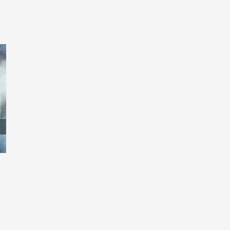
イタリアはもはや「ごく少数」で
最初の優先権日
ト
はなく、商標制度はEUに準拠して
ぜ2021年も
いる
し続けている
22 2 月, 2023
|
0 Comments
14 7 月, 2022
|
0 C