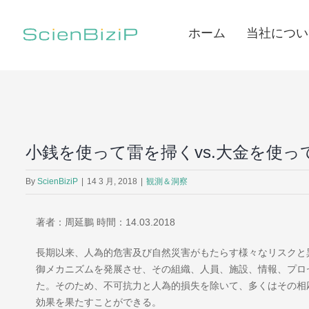
Skip
to
ホーム
当社につい
content
小銭を使って雷を掃くvs.大金を使
By
ScienBiziP
|
14 3 月, 2018
|
観測＆洞察
著者：周延鵬 時間：14.03.2018
長期以来、人為的危害及び自然災害がもたらす様々なリスクと
御メカニズムを発展させ、その組織、人員、施設、情報、プロ
た。そのため、不可抗力と人為的損失を除いて、多くはその相
効果を果たすことができる。