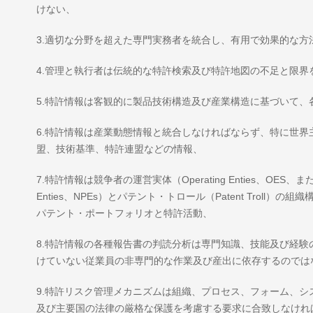
けない、
3.適切な分野を超えた専門実務者を統合し、有用で効果的な方
4.管理と執行者は伝統的な特許検索及び特許地図の不足と限界
5.特許情報は客観的に製品技術構造及び産業構造に基づいて
6.特許情報は産業動態情報と統合しなければならず、特に世
盟、技術基準、特許連盟などの情報、
7.特許情報は競争者の運営実体（Operating Enties、OES、またはPr
Enties、NPEs）とパテント・トロール（Patent Tro
パテント・ポートフォリオと特許活動、
8.特許情報の各種報告書の判読分析は専門知識、技能及び経
けていない従業員の非専門的な作業及び産出に依存するのでは
9.特許リスク管理メカニズムは組織、プロセス、フォーム、
及び主要国の法律の厳格な保護を考慮する要求に合致しなけれ