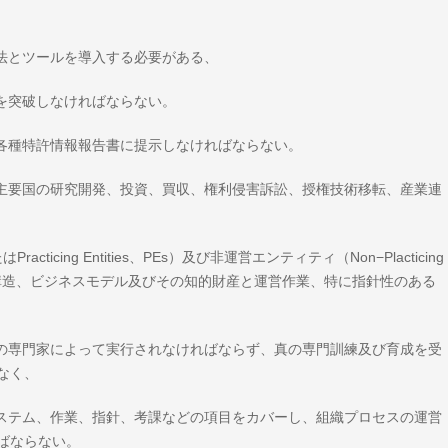
法とツールを導入する必要がある、
を突破しなければならない。
、各種特許情報報告書に提示しなければならない。
界主要国の研究開発、投資、買収、権利侵害訴訟、授権技術移転、産業連
acticing Entities、PEs）及び非運営エンティティ（Non−Placticing
ll）の組織構造、ビジネスモデル及びその知的財産と運営作業、特に指針性のある
験の専門家によって実行されなければならず、真の専門訓練及び育成を受
なく、
システム、作業、指針、考課などの項目をカバーし、組織プロセスの運営
ばならない。