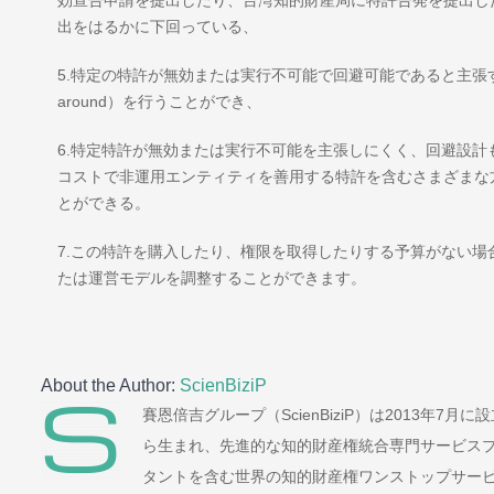
出をはるかに下回っている、
5.特定の特許が無効または実行不可能で回避可能であると主張す
around）を行うことができ、
6.特定特許が無効または実行不可能を主張しにくく、回避設
コストで非運用エンティティを善用する特許を含むさまざまな
とができる。
7.この特許を購入したり、権限を取得したりする予算がない
たは運営モデルを調整することができます。
About the Author:
ScienBiziP
賽恩倍吉グループ（ScienBiziP）は2013年
ら生まれ、先進的な知的財産権統合専門サービス
タントを含む世界の知的財産権ワンストップサー