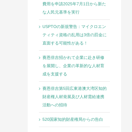
費用を申請2025年7月1日から新た
な人民元基準を実行
USPTOの新規警告：マイクロエン
ティティ資格の乱用は3倍の罰金に
直面する可能性がある！
賽恩倍吉招かれて企業に赴き研修
を展開し、企業の革新的な人材育
成を支援する
賽恩倍吉第5回広東港澳大湾区知的
財産権人材発展及び人材需給連携
活動への招待
520国家知的財産権局からの告白