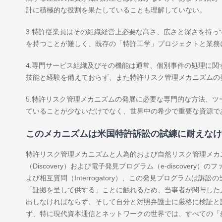
計に積極的な役割を果たしていることも理解していない。
3.特許従業員はその組織経営上必要な高さ、広さと深さを持
を持つことが難しく、既存の「特許工学」プロジェクトと業務
4.専門サービス組織及びその機能は通常、個別事件の処理に
技能と経験を備えておらず、また特許リスク管理メカニズムの
5.特許リスク管理メカニズムの発展に必要な専門的な方法、
ていることが少ないだけでなく、世界中の希少で重要な資源で
このメカニズムは米国特許訴訟の試練に耐えなけ
特許リスク管理メカニズムと人為的および自然リスク管理メカ
（Discovery）および電子発見プログラム（e-discovery）のフ
よび相互質問（Interrogatory）、この発見プログラム
「証拠を呈して供する」ことに触れるため、当事者が関与した
出しなければならず、そして自分と対照弁護士に厳格に検証と
ず、特に現代資本通信とネットワークの世界では、すべての「