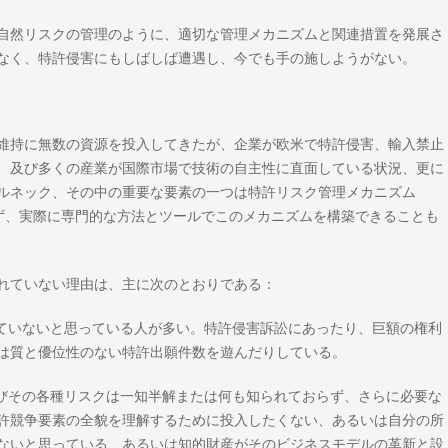
自然リスクの管理のように、適切な管理メカニズムと関連措置を発展さ
なく、特許侵害にもしばしば遭遇し、今でも手の施しようがない。
維持に無数の資源を投入してきたが、企業が欧米で特許侵害、輸入禁止
、及び多くの産業が国際市場で技術の自主性に直面している状況、更に
ルネック、その中の重要な要素の一つは特許リスク管理メカニズム
展されておらず、実際に専門的な方法とツールでこのメカニズムを構築できることも
れていない理由は、主に次のとおりである：
えていないと思っている人が多い。特許侵害訴訟にあったり、巨額の権利
は質と優位性のない特許出願件数を遊んだりしている。
よびその各種リスクは一知半解または何も知られておらず、さらに必要な
許競争要素の全貌を理解するために投入したくない、あるいは自分の所
ないと思っている、あるいは知的財産がそのビジネスモデルの革新と設