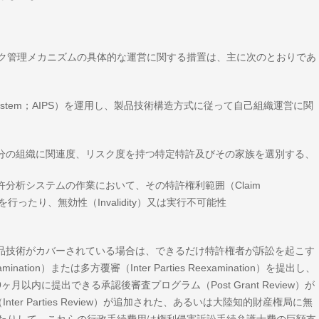
ク管理メカニズムの具体的な運営に関する措置は、主に次のとおりであ
Patent System；AIPS）を運用し、製品技術構造方式に従って自己組織運営に関
自分の組織に関連度、リスク度を持つ特定特許及びその家族を選別する、
分析システムの作業において、その特許権利範囲（Claim
t）を行ったり、無効性（Invalidity）又は実行不可能性
製品技術がカバーされている場合は、できるだけ特許権者が訴訟を起こす
tion）または多方覆審（Inter Parties Reexamination）を提出し、
以内に提出できる承認後審査プログラム（Post Grant Review）が
r Parties Review）が追加された、あるいは大陸知的財産権局に無
たりして、これらの行政手続費用は権利侵害訴訟手続弁護士費の巨額支